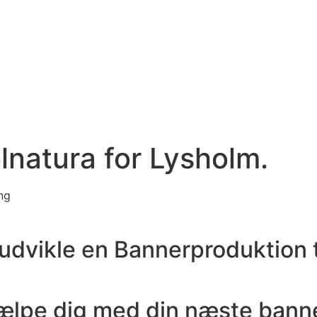
lnatura for Lysholm.
ng
 udvikle en Bannerproduktion t
ælpe dig med din næste bann